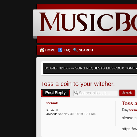
HOME
FAQ
SEARCH
BOARD INDEX
•
>>
SONG REQUESTS
MUSICBOX HOME
Toss a coin to your witcher.
Post a reply
Toss a
teerack
by
teer
Posts:
8
Joined:
Sat Nov 30, 2019 9:31 am
please s
https:/