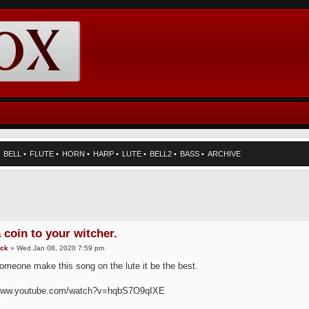
•
BELL
•
FLUTE
•
HORN
•
HARP
•
LUTE
•
BELL2
•
BASS
•
ARCHIVE
 coin to your witcher.
ack
» Wed Jan 08, 2020 7:59 pm
omeone make this song on the lute it be the best.
/www.youtube.com/watch?v=hqbS7O9qIXE