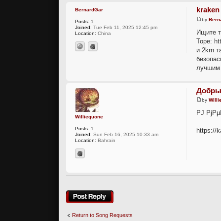
krake
BernardGar
by
Bern
Posts:
1
Joined:
Tue Feb 11, 2025 12:45 pm
Ищите т
Location:
China
Торе: ht
и 2krn 
безопас
лучшим 
Добры
by
Will
РЈ РјР
Williequone
Posts:
1
https://
Joined:
Sun Feb 16, 2025 10:33 am
Location:
Bahrain
Post a reply
Return to Song Requests