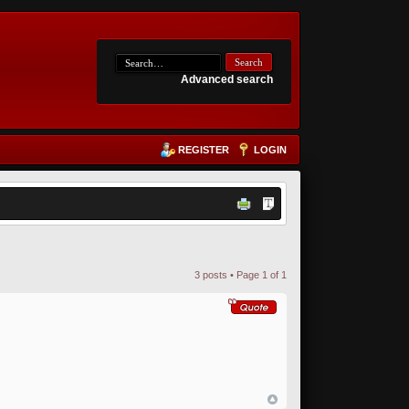
Advanced search
REGISTER
LOGIN
3 posts • Page
1
of
1