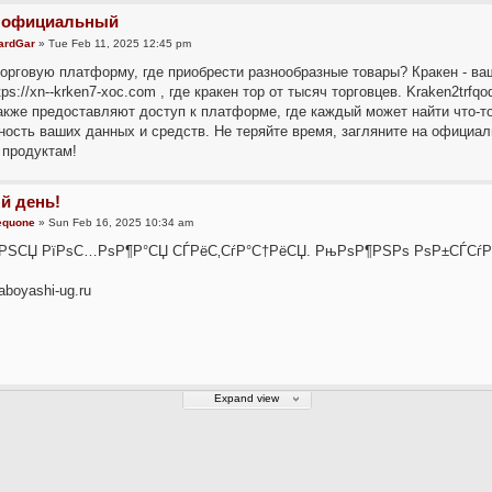
n официальный
ardGar
» Tue Feb 11, 2025 12:45 pm
орговую платформу, где приобрести разнообразные товары? Кракен - ваш
tps://xn--krken7-xoc.com , где кракен тор от тысяч торговцев. Kraken2trfqo
также предоставляют доступ к платформе, где каждый может найти что-
ность ваших данных и средств. Не теряйте время, загляните на официаль
продуктам!
й день!
iequone
» Sun Feb 16, 2025 10:34 am
µРЅСЏ РїРѕС…РѕР¶Р°СЏ СЃРёС‚СѓР°С†РёСЏ. РњРѕР¶РЅРѕ РѕР±СЃСѓР
kaboyashi-ug.ru
Expand view