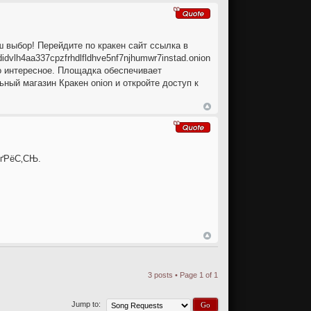
 выбор! Перейдите по кракен сайт ссылка в
didvlh4aa337cpzfrhdlfldhve5nf7njhumwr7instad.onion
то интересное. Площадка обеспечивает
ный магазин Кракен onion и откройте доступ к
ґРёС‚СЊ.
3 posts • Page
1
of
1
Jump to: