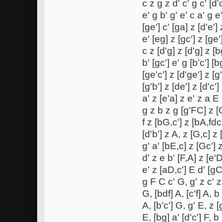
c z g z d' c' g c' [d'c
e' g b' g' e' c a' g e
[ge'] c' [ga] z [d'e']
e' [eg] z [gc'] z [ge
c z [d'g] z [d'g] z [
b' [gc'] e' g [b'c'] [
[ge'c'] z [d'ge'] z [g
[g'b'] z [de'] z [d'c']
a' z [e'a] z e' z a E
g z b z g [g'FC] z [G
f z [bG,c'] z [bA,fdc'
[d'b'] z A, z [G,c] z 
g' a' [bE,c] z [Gc'] z
d' z e b' [F,A] z [e'D
e' z [aD,c'] E d' [gC
g F C c' G, g' z c' z 
G, [bdf] A, [c'f] A, b
A, [b'c'] G, g' E, z [
E, [bg] a' [d'c'] F, b 