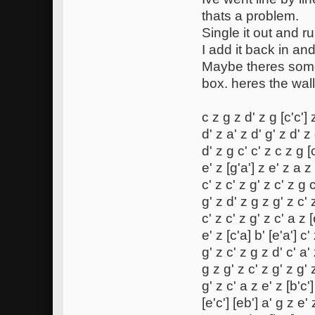
thats a problem.
Single it out and r
I add it back in an
Maybe theres some 
box. heres the wall
c z g z d' z g [c'c'] 
d' z a' z d' g' z d' z
d' z g c' c' z c z g [c
e' z [g'a'] z e' z a z 
c' z c' z g' z c' z g c
g' z d' z g z g' z c' 
c' z c' z g' z c' a z [
e' z [c'a] b' [e'a'] c'
g' z c' z g z d' c' a'
g z g' z c' z g' z g' 
g' z c' a z e' z [b'c']
[e'c'] [eb'] a' g z e'