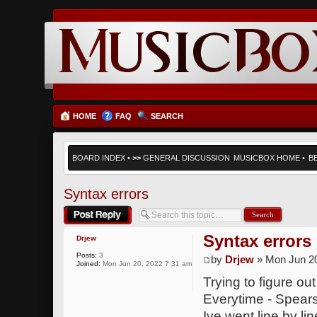
HOME
FAQ
SEARCH
BOARD INDEX
•
>>
GENERAL DISCUSSION
MUSICBOX HOME
•
B
Syntax errors
Post a reply
Syntax errors
Drjew
Posts:
3
by
Drjew
» Mon Jun 20
Joined:
Mon Jun 20, 2022 7:31 am
Trying to figure out
Everytime - Spears
Ive went line by lin