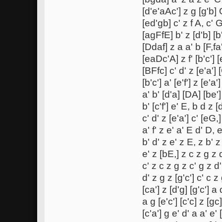
[d'e'aAc'] z g [g'b] G
[ed'gb] c' z f A, c' G
[agFfE] b' z [d'b] [b'
[Ddaf] z a a' b [F,fa']
[eaDc'A] z f' [b'c'] [e
[BFfc] c' d' z [e'a'] 
[b'c'] a' [e'f'] z [e'
a' b' [d'a] [DA] [be']
b' [c'f'] e' E, b d z [
c' d' z [e'a'] c' [eG,]
a' f' z e' a' E d' D, 
b' d' z e' z E, z b' z
e' z [bE,] z c z g z 
c' z c z g z c' g z d'
d' z g z [g'c'] c' c z
[ca'] z [d'g] [g'c'] a 
a g [e'c'] [c'c] z [gc]
[c'a'] g e' d' a a' e' 