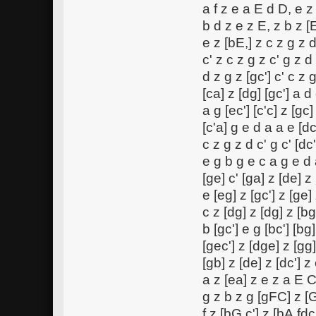
a f z e a E d D, e z
b d z e z E, z b z [
e z [bE,] z c z g z d
c' z c z g z c' g z d
d z g z [gc'] c' c z 
[ca] z [dg] [gc'] a d
a g [ec'] [c'c] z [gc]
[c'a] g e d a a e [dc
c z g z d c' g c' [dc'
e g b g e c a g e d a
[ge] c' [ga] z [de] z
e [eg] z [gc'] z [ge
c z [dg] z [dg] z [b
b [gc'] e g [bc'] [b
[gec'] z [dge] z [gg
[gb] z [de] z [dc'] z
a z [ea] z e z a E 
g z b z g [gFC] z [G
f z [bG,c'] z [bA,fdc'