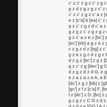
c' z c' z g z c' z g 
g z d z g z g z c' z
c' z c' z g z c' a z [
e z [c'a] b [ea] c' z 
g z c' z g z d c' a z
g z g z c' z g z g z 
g z c' a z e z [bc'] 
[ec'] [eb] a g z e z
c z g z d z [bg] z c'
g z e z g z d z g z
d z g z [bc'] z g z [
g z c' z g [dec'] g 
d z g z d z d G, e 
e z a z a z e A, a E
[dc'] z g z [bb] z [g
[gc'] z f z [c'a] F, [
f z [dc'] z D, [bc] z
g z g z c C G z d z
d z d z e [GG,] A z 