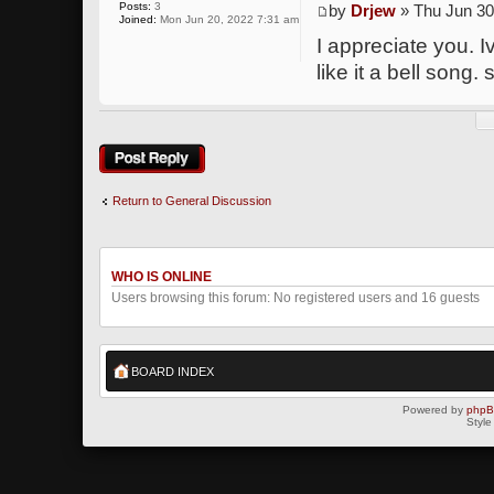
Posts:
3
by
Drjew
» Thu Jun 30
Joined:
Mon Jun 20, 2022 7:31 am
I appreciate you. I
like it a bell song.
Post a reply
Return to General Discussion
WHO IS ONLINE
Users browsing this forum: No registered users and 16 guests
BOARD INDEX
Powered by
php
Style