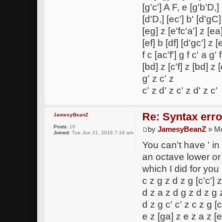
[g'c'] A F, e [g'b'D,]
[d'D,] [ec'] b' [d'gC]
[eg] z [e'fc'a'] z [ea
[ef] b [df] [d'gc'] z [
f c [ac'f'] g f c' a g' 
[bd] z [c'f] z [bd] z [
g' z c' z
c' z d' z c' z d' z c'
Re: Syntax erro
JamesyBeanZ
Posts:
10
by
JamesyBeanZ
» Mo
Joined:
Tue Jun 21, 2016 7:16 am
You can't have ' i
an octave lower or 
which I did for you
c z g z d z g [c'c'] z
d z a z d g z d z g 
d z g c' c' z c z g [c
e z [ga] z e z a z [e