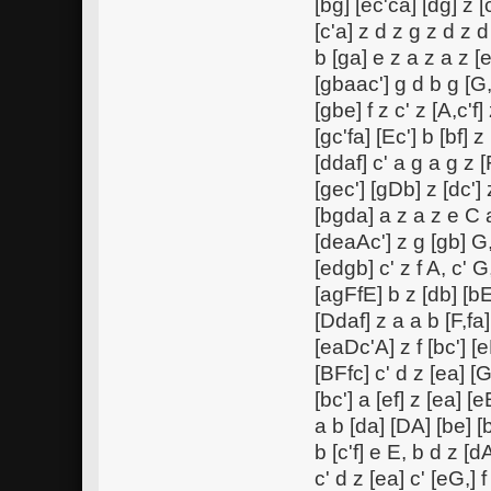
[bg] [ec'ca] [dg] z [
[c'a] z d z g z d z 
b [ga] e z a z a z [
[gbaac'] g d b g [G,c
[gbe] f z c' z [A,c'f]
[gc'fa] [Ec'] b [bf] z
[ddaf] c' a g a g z [
[gec'] [gDb] z [dc'] 
[bgda] a z a z e C 
[deaAc'] z g [gb] G, 
[edgb] c' z f A, c' G,
[agFfE] b z [db] [bE,
[Ddaf] z a a b [F,fa] 
[eaDc'A] z f [bc'] [eD
[BFfc] c' d z [ea] [
[bc'] a [ef] z [ea] 
a b [da] [DA] [be] [b
b [c'f] e E, b d z [dA
c' d z [ea] c' [eG,] f