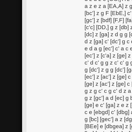
a z e z a [EA,A] z g
[bc'] z g F [EbE,] c' 
[gc'] z [bdf] [F,F] [f
[c'c] [DD,] g z [db] z
[dc] z [ga] z d g g [
d z [ga] c' [dc'] g c
e d a g [ec'] c' a c 
[ec'] z [c'a] z [ge] z
c' d c' g g z c' c' g 
g [dc'] z g g [dc'] [
[ec'] z [ac'] z [ge] c
[ge] z [ac'] z [ge] c
g z g c' c g c' d z a
g z [gc'] a d [ec] g 
[ge] e c' [ga] z e z 
c e [ebgd] c' [dbg] 
g [bc] [gec'] a z [d
[BEe] e [dbgea] z [g