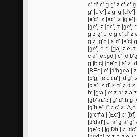
c' d' c' g g' z c' c' g
g' [d'c'] z g' g [d'c']
[e'c'] z [ac'] z [g'e']
[ge'] z [ac'] z [ge'] c
g z g' c' c g c' d' z a
g z [g'c'] a d' [e'c] g
[ge'] e c' [ga] z e' z
c e' [ebgd'] c' [d'b'
g [b'c] [ge'c'] a' z 
[BEe] e' [d'bgea'] z 
[b'g] [e'c'ca'] [d'g']
[c'a'] z d' z g' z d z
b' [g'a'] e' z a' z a 
[gb'aa'c'] g' d' b g [
[g'b'e'] f' z c' z [A,c
[g'c'f'a'] [Ec'] b' [bf
[d'daf'] c' a' g a' g' 
[ge'c'] [g'Db'] z [dc'
[bgda] a' z a z e' C