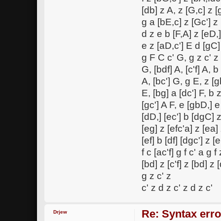
[db] z A, z [G,c] z [
g a [bE,c] z [Gc'] z 
d z e b [F,A] z [eD,
e z [aD,c'] E d [gC]
g F C c' G, g z c' z 
G, [bdf] A, [c'f] A, b
A, [bc'] G, g E, z [g
E, [bg] a [dc'] F, b 
[gc'] A F, e [gbD,] e
[dD,] [ec'] b [dgC] 
[eg] z [efc'a] z [ea]
[ef] b [df] [dgc'] z [e
f c [ac'f] g f c' a g f
[bd] z [c'f] z [bd] z 
g z c' z
c' z d z c' z d z c'
Re: Syntax erro
Drjew