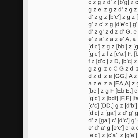
c z g z d' z [b'g] z 
g z e' z g z d' z g 
d' z g z [b'c'] z g z 
g' z c' z g [d'e'c'] 
d' z g' z d z d' G, e
e' z a' z a z e' A, a
[d'c'] z g z [bb'] z [
[g'c'] z f z [c'a'] F, 
f z [d'c'] z D, [b'c] z
g z g' z c C G z d' 
d z d' z e [GG,] A z 
a z e' z a [EA,A] z 
[bc'] z g F [Eb'E,] c'
[g'c'] z [bdf] [F,F] [f
[c'c] [DD,] g z [d'b']
[d'c] z [ga'] z d' g' 
d' z [ga'] c' [d'c'] g'
e' d' a' g [e'c'] c' a 
[e'c'] z [c'a'] z [g'e'